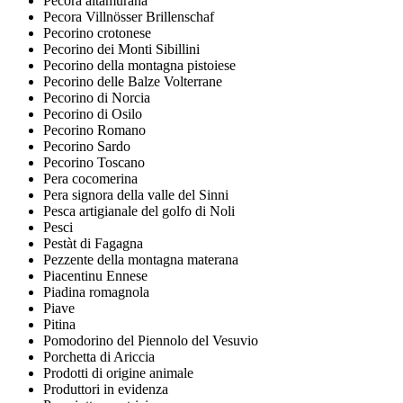
Pecora altamurana
Pecora Villnösser Brillenschaf
Pecorino crotonese
Pecorino dei Monti Sibillini
Pecorino della montagna pistoiese
Pecorino delle Balze Volterrane
Pecorino di Norcia
Pecorino di Osilo
Pecorino Romano
Pecorino Sardo
Pecorino Toscano
Pera cocomerina
Pera signora della valle del Sinni
Pesca artigianale del golfo di Noli
Pesci
Pestàt di Fagagna
Pezzente della montagna materana
Piacentinu Ennese
Piadina romagnola
Piave
Pitina
Pomodorino del Piennolo del Vesuvio
Porchetta di Ariccia
Prodotti di origine animale
Produttori in evidenza