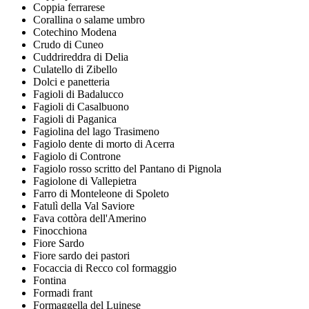
Coppia ferrarese
Corallina o salame umbro
Cotechino Modena
Crudo di Cuneo
Cuddrireddra di Delia
Culatello di Zibello
Dolci e panetteria
Fagioli di Badalucco
Fagioli di Casalbuono
Fagioli di Paganica
Fagiolina del lago Trasimeno
Fagiolo dente di morto di Acerra
Fagiolo di Controne
Fagiolo rosso scritto del Pantano di Pignola
Fagiolone di Vallepietra
Farro di Monteleone di Spoleto
Fatulì della Val Saviore
Fava cottòra dell'Amerino
Finocchiona
Fiore Sardo
Fiore sardo dei pastori
Focaccia di Recco col formaggio
Fontina
Formadi frant
Formaggella del Luinese