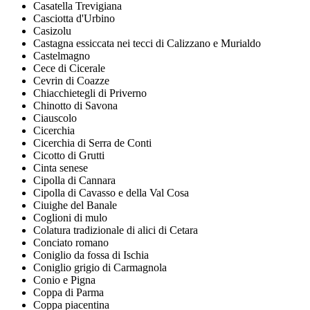
Casatella Trevigiana
Casciotta d'Urbino
Casizolu
Castagna essiccata nei tecci di Calizzano e Murialdo
Castelmagno
Cece di Cicerale
Cevrin di Coazze
Chiacchietegli di Priverno
Chinotto di Savona
Ciauscolo
Cicerchia
Cicerchia di Serra de Conti
Cicotto di Grutti
Cinta senese
Cipolla di Cannara
Cipolla di Cavasso e della Val Cosa
Ciuighe del Banale
Coglioni di mulo
Colatura tradizionale di alici di Cetara
Conciato romano
Coniglio da fossa di Ischia
Coniglio grigio di Carmagnola
Conio e Pigna
Coppa di Parma
Coppa piacentina