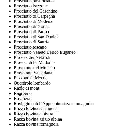
Prosciutto amatriciano
Prosciutto bazzone
Prosciutto del Casentino
Prosciutto di Carpegna
Prosciutto di Modena
Prosciutto di Norcia
Prosciutto di Parma
Prosciutto di San Daniele
Prosciutto di Sauris
Prosciutto toscano
Prosciutto Veneto Berico Euganeo
Provola dei Nebrodi
Provola delle Madonie
Provolone del Monaco
Provolone Valpadana
Puzzone di Moena
Quartirolo lombardo
Radìc di mont
Ragusano
Raschera
Raviggiolo dell'Appennino tosco romagnolo
Razza bovina cabannina
Razza bovina cinisara
Razza bovina grigio alpina
Razza bovina romagnola