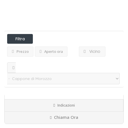
Filtra
Vicino
Prezzo
Aperto ora
Avagnina Alessandro..
Indicazioni
Cuneo
Piemonte
Chiama Ora