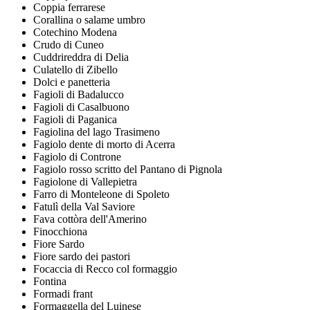
Coppia ferrarese
Corallina o salame umbro
Cotechino Modena
Crudo di Cuneo
Cuddrireddra di Delia
Culatello di Zibello
Dolci e panetteria
Fagioli di Badalucco
Fagioli di Casalbuono
Fagioli di Paganica
Fagiolina del lago Trasimeno
Fagiolo dente di morto di Acerra
Fagiolo di Controne
Fagiolo rosso scritto del Pantano di Pignola
Fagiolone di Vallepietra
Farro di Monteleone di Spoleto
Fatulì della Val Saviore
Fava cottòra dell'Amerino
Finocchiona
Fiore Sardo
Fiore sardo dei pastori
Focaccia di Recco col formaggio
Fontina
Formadi frant
Formaggella del Luinese