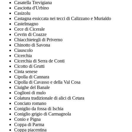
Casatella Trevigiana
Casciotta d'Urbino
Casizolu
Castagna essiccata nei tecci di Calizzano e Murialdo
Castelmagno
Cece di Cicerale
Cevrin di Coazze
Chiacchietegli di Priverno
Chinotto di Savona
Ciauscolo
Cicerchia
Cicerchia di Serra de Conti
Cicotto di Grutti
Cinta senese
Cipolla di Cannara
Cipolla di Cavasso e della Val Cosa
Ciuighe del Banale
Coglioni di mulo
Colatura tradizionale di alici di Cetara
Conciato romano
Coniglio da fossa di Ischia
Coniglio grigio di Carmagnola
Conio e Pigna
Coppa di Parma
Coppa piacentina