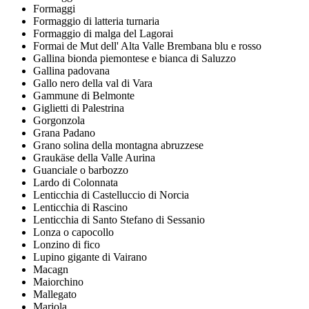
Formaggi
Formaggio di latteria turnaria
Formaggio di malga del Lagorai
Formai de Mut dell' Alta Valle Brembana blu e rosso
Gallina bionda piemontese e bianca di Saluzzo
Gallina padovana
Gallo nero della val di Vara
Gammune di Belmonte
Giglietti di Palestrina
Gorgonzola
Grana Padano
Grano solina della montagna abruzzese
Graukäse della Valle Aurina
Guanciale o barbozzo
Lardo di Colonnata
Lenticchia di Castelluccio di Norcia
Lenticchia di Rascino
Lenticchia di Santo Stefano di Sessanio
Lonza o capocollo
Lonzino di fico
Lupino gigante di Vairano
Macagn
Maiorchino
Mallegato
Mariola