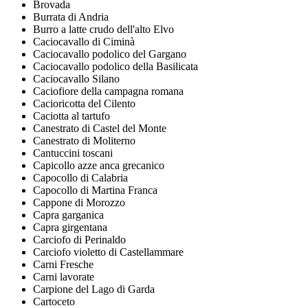
Brovada
Burrata di Andria
Burro a latte crudo dell'alto Elvo
Caciocavallo di Ciminà
Caciocavallo podolico del Gargano
Caciocavallo podolico della Basilicata
Caciocavallo Silano
Caciofiore della campagna romana
Cacioricotta del Cilento
Caciotta al tartufo
Canestrato di Castel del Monte
Canestrato di Moliterno
Cantuccini toscani
Capicollo azze anca grecanico
Capocollo di Calabria
Capocollo di Martina Franca
Cappone di Morozzo
Capra garganica
Capra girgentana
Carciofo di Perinaldo
Carciofo violetto di Castellammare
Carni Fresche
Carni lavorate
Carpione del Lago di Garda
Cartoceto