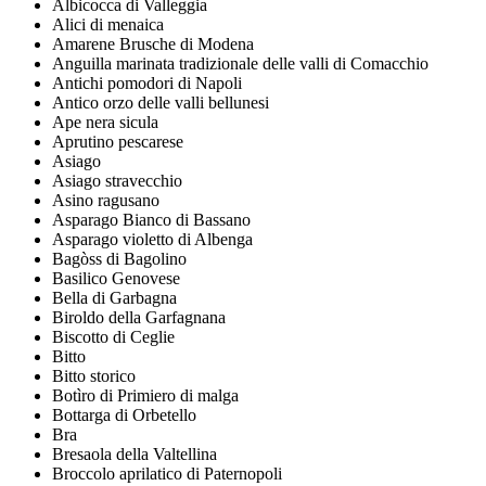
Albicocca di Valleggia
Alici di menaica
Amarene Brusche di Modena
Anguilla marinata tradizionale delle valli di Comacchio
Antichi pomodori di Napoli
Antico orzo delle valli bellunesi
Ape nera sicula
Aprutino pescarese
Asiago
Asiago stravecchio
Asino ragusano
Asparago Bianco di Bassano
Asparago violetto di Albenga
Bagòss di Bagolino
Basilico Genovese
Bella di Garbagna
Biroldo della Garfagnana
Biscotto di Ceglie
Bitto
Bitto storico
Botìro di Primiero di malga
Bottarga di Orbetello
Bra
Bresaola della Valtellina
Broccolo aprilatico di Paternopoli