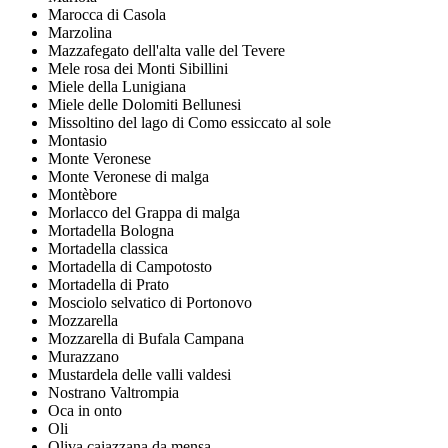
Marocca di Casola
Marzolina
Mazzafegato dell'alta valle del Tevere
Mele rosa dei Monti Sibillini
Miele della Lunigiana
Miele delle Dolomiti Bellunesi
Missoltino del lago di Como essiccato al sole
Montasio
Monte Veronese
Monte Veronese di malga
Montèbore
Morlacco del Grappa di malga
Mortadella Bologna
Mortadella classica
Mortadella di Campotosto
Mortadella di Prato
Mosciolo selvatico di Portonovo
Mozzarella
Mozzarella di Bufala Campana
Murazzano
Mustardela delle valli valdesi
Nostrano Valtrompia
Oca in onto
Oli
Oliva caiazzana da mensa