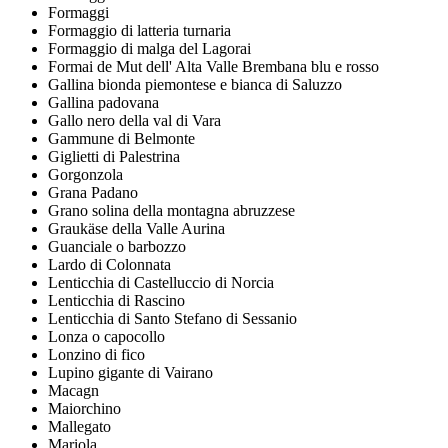
Formaggi
Formaggio di latteria turnaria
Formaggio di malga del Lagorai
Formai de Mut dell' Alta Valle Brembana blu e rosso
Gallina bionda piemontese e bianca di Saluzzo
Gallina padovana
Gallo nero della val di Vara
Gammune di Belmonte
Giglietti di Palestrina
Gorgonzola
Grana Padano
Grano solina della montagna abruzzese
Graukäse della Valle Aurina
Guanciale o barbozzo
Lardo di Colonnata
Lenticchia di Castelluccio di Norcia
Lenticchia di Rascino
Lenticchia di Santo Stefano di Sessanio
Lonza o capocollo
Lonzino di fico
Lupino gigante di Vairano
Macagn
Maiorchino
Mallegato
Mariola