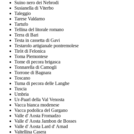
Suino nero dei Nebrodi
Susianella di Viterbo
Taleggio
Tarese Valdarno
Tartufo
Tellina del litorale romano
Terra di Bari
Testa in cassetta di Gavi
Testarolo artigianale pontremolese
Tiròt di Felonica
Toma Piemontese
Tome di pecora brigasca
Tonnarella di Camogli
Torrone di Bagnara
Toscano
Tuma di pecora delle Langhe
Tuscia
Umbria
Ur-Paarl della Val Venosta
Vacca bianca modenese
Vacca podolica del Gargano
Valle d' Aosta Fromadzo
Valle d' Aosta Jambon de Bosses
Valle d' Aosta Lard d' Arnad
Valtellina Casera