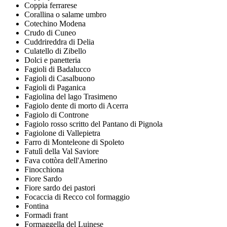
Coppia ferrarese
Corallina o salame umbro
Cotechino Modena
Crudo di Cuneo
Cuddrireddra di Delia
Culatello di Zibello
Dolci e panetteria
Fagioli di Badalucco
Fagioli di Casalbuono
Fagioli di Paganica
Fagiolina del lago Trasimeno
Fagiolo dente di morto di Acerra
Fagiolo di Controne
Fagiolo rosso scritto del Pantano di Pignola
Fagiolone di Vallepietra
Farro di Monteleone di Spoleto
Fatulì della Val Saviore
Fava cottòra dell'Amerino
Finocchiona
Fiore Sardo
Fiore sardo dei pastori
Focaccia di Recco col formaggio
Fontina
Formadi frant
Formaggella del Luinese