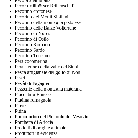
Pecora altamurana
Pecora Villnösser Brillenschaf
Pecorino crotonese
Pecorino dei Monti Sibillini
Pecorino della montagna pistoiese
Pecorino delle Balze Volterrane
Pecorino di Norcia
Pecorino di Osilo
Pecorino Romano
Pecorino Sardo
Pecorino Toscano
Pera cocomerina
Pera signora della valle del Sinni
Pesca artigianale del golfo di Noli
Pesci
Pestàt di Fagagna
Pezzente della montagna materana
Piacentinu Ennese
Piadina romagnola
Piave
Pitina
Pomodorino del Piennolo del Vesuvio
Porchetta di Ariccia
Prodotti di origine animale
Produttori in evidenza