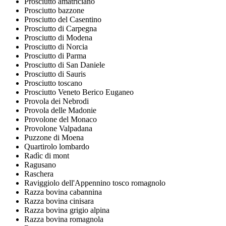
Prosciutto amatriciano
Prosciutto bazzone
Prosciutto del Casentino
Prosciutto di Carpegna
Prosciutto di Modena
Prosciutto di Norcia
Prosciutto di Parma
Prosciutto di San Daniele
Prosciutto di Sauris
Prosciutto toscano
Prosciutto Veneto Berico Euganeo
Provola dei Nebrodi
Provola delle Madonie
Provolone del Monaco
Provolone Valpadana
Puzzone di Moena
Quartirolo lombardo
Radìc di mont
Ragusano
Raschera
Raviggiolo dell'Appennino tosco romagnolo
Razza bovina cabannina
Razza bovina cinisara
Razza bovina grigio alpina
Razza bovina romagnola