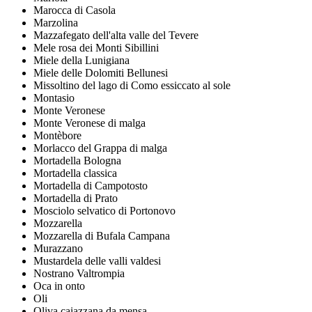
Marocca di Casola
Marzolina
Mazzafegato dell'alta valle del Tevere
Mele rosa dei Monti Sibillini
Miele della Lunigiana
Miele delle Dolomiti Bellunesi
Missoltino del lago di Como essiccato al sole
Montasio
Monte Veronese
Monte Veronese di malga
Montèbore
Morlacco del Grappa di malga
Mortadella Bologna
Mortadella classica
Mortadella di Campotosto
Mortadella di Prato
Mosciolo selvatico di Portonovo
Mozzarella
Mozzarella di Bufala Campana
Murazzano
Mustardela delle valli valdesi
Nostrano Valtrompia
Oca in onto
Oli
Oliva caiazzana da mensa