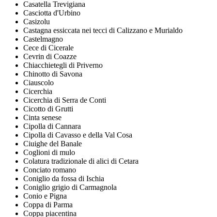
Casatella Trevigiana
Casciotta d'Urbino
Casizolu
Castagna essiccata nei tecci di Calizzano e Murialdo
Castelmagno
Cece di Cicerale
Cevrin di Coazze
Chiacchietegli di Priverno
Chinotto di Savona
Ciauscolo
Cicerchia
Cicerchia di Serra de Conti
Cicotto di Grutti
Cinta senese
Cipolla di Cannara
Cipolla di Cavasso e della Val Cosa
Ciuighe del Banale
Coglioni di mulo
Colatura tradizionale di alici di Cetara
Conciato romano
Coniglio da fossa di Ischia
Coniglio grigio di Carmagnola
Conio e Pigna
Coppa di Parma
Coppa piacentina