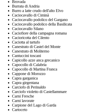
Brovada
Burrata di Andria
Burro a latte crudo dell'alto Elvo
Caciocavallo di Ciminà
Caciocavallo podolico del Gargano
Caciocavallo podolico della Basilicata
Caciocavallo Silano
Caciofiore della campagna romana
Cacioricotta del Cilento
Caciotta al tartufo
Canestrato di Castel del Monte
Canestrato di Moliterno
Cantuccini toscani
Capicollo azze anca grecanico
Capocollo di Calabria
Capocollo di Martina Franca
Cappone di Morozzo
Capra garganica
Capra girgentana
Carciofo di Perinaldo
Carciofo violetto di Castellammare
Carni Fresche
Carni lavorate
Carpione del Lago di Garda
Cartoceto