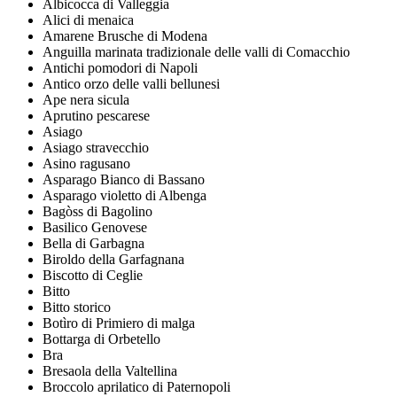
Albicocca di Valleggia
Alici di menaica
Amarene Brusche di Modena
Anguilla marinata tradizionale delle valli di Comacchio
Antichi pomodori di Napoli
Antico orzo delle valli bellunesi
Ape nera sicula
Aprutino pescarese
Asiago
Asiago stravecchio
Asino ragusano
Asparago Bianco di Bassano
Asparago violetto di Albenga
Bagòss di Bagolino
Basilico Genovese
Bella di Garbagna
Biroldo della Garfagnana
Biscotto di Ceglie
Bitto
Bitto storico
Botìro di Primiero di malga
Bottarga di Orbetello
Bra
Bresaola della Valtellina
Broccolo aprilatico di Paternopoli