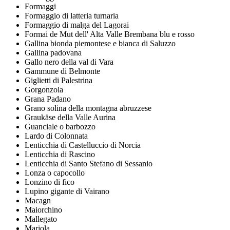
Formaggi
Formaggio di latteria turnaria
Formaggio di malga del Lagorai
Formai de Mut dell' Alta Valle Brembana blu e rosso
Gallina bionda piemontese e bianca di Saluzzo
Gallina padovana
Gallo nero della val di Vara
Gammune di Belmonte
Giglietti di Palestrina
Gorgonzola
Grana Padano
Grano solina della montagna abruzzese
Graukäse della Valle Aurina
Guanciale o barbozzo
Lardo di Colonnata
Lenticchia di Castelluccio di Norcia
Lenticchia di Rascino
Lenticchia di Santo Stefano di Sessanio
Lonza o capocollo
Lonzino di fico
Lupino gigante di Vairano
Macagn
Maiorchino
Mallegato
Mariola