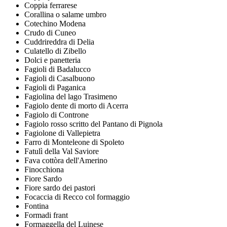
Coppia ferrarese
Corallina o salame umbro
Cotechino Modena
Crudo di Cuneo
Cuddrireddra di Delia
Culatello di Zibello
Dolci e panetteria
Fagioli di Badalucco
Fagioli di Casalbuono
Fagioli di Paganica
Fagiolina del lago Trasimeno
Fagiolo dente di morto di Acerra
Fagiolo di Controne
Fagiolo rosso scritto del Pantano di Pignola
Fagiolone di Vallepietra
Farro di Monteleone di Spoleto
Fatulì della Val Saviore
Fava cottòra dell'Amerino
Finocchiona
Fiore Sardo
Fiore sardo dei pastori
Focaccia di Recco col formaggio
Fontina
Formadi frant
Formaggella del Luinese