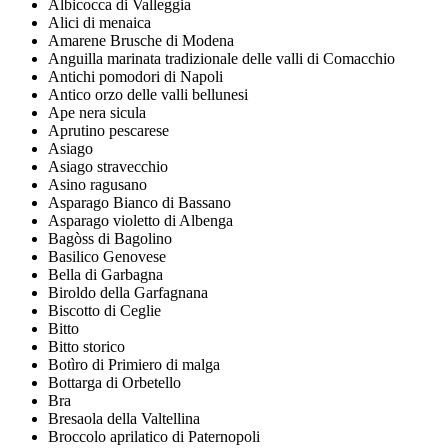
Albicocca di Valleggia
Alici di menaica
Amarene Brusche di Modena
Anguilla marinata tradizionale delle valli di Comacchio
Antichi pomodori di Napoli
Antico orzo delle valli bellunesi
Ape nera sicula
Aprutino pescarese
Asiago
Asiago stravecchio
Asino ragusano
Asparago Bianco di Bassano
Asparago violetto di Albenga
Bagòss di Bagolino
Basilico Genovese
Bella di Garbagna
Biroldo della Garfagnana
Biscotto di Ceglie
Bitto
Bitto storico
Botìro di Primiero di malga
Bottarga di Orbetello
Bra
Bresaola della Valtellina
Broccolo aprilatico di Paternopoli