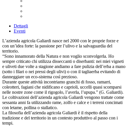
Dettagli
Eventi
L’azienda agricola Galiardi nasce nel 2000 con le proprie forze e
con un’idea forte: la passione per l’ulivo e la salvaguardia del
territorio.
“Sono innamorato della Natura e non voglio sconvolgerla. Ho
sempre criticato chi utilizza disseccanti o diserbanti: nei miei vigneti
e uliveti due volte a stagione andiamo a fare pulizia dell’erba a mano
(sotto i filari o nei pressi degli ulivi) o con il tagliaerba evitando di
danneggiare un eco-sistema così prezioso.
Durante queste attività incontriamo granchi di fosso, ramarri,
coleotteri, fagiani che nidificano e caprioli, uccelli quasi scomparsi
nelle nostre zone come il rigogolo, l’averla, l’upupa.” (G. Galiardi).
Le coltivazioni dell’azienda agricola Galiardi vengono trattate come
sessanta anni fa utilizzando rame, zolfo e calce e i terreni concimati
con letame, pollina o stallatico.
La filosofia dell’azienda agricola Galiardi è il rispetto della
tradizione e del territorio in un contesto produttivo al passo con i
tempi.