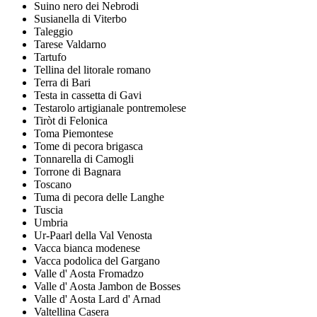
Suino nero dei Nebrodi
Susianella di Viterbo
Taleggio
Tarese Valdarno
Tartufo
Tellina del litorale romano
Terra di Bari
Testa in cassetta di Gavi
Testarolo artigianale pontremolese
Tiròt di Felonica
Toma Piemontese
Tome di pecora brigasca
Tonnarella di Camogli
Torrone di Bagnara
Toscano
Tuma di pecora delle Langhe
Tuscia
Umbria
Ur-Paarl della Val Venosta
Vacca bianca modenese
Vacca podolica del Gargano
Valle d' Aosta Fromadzo
Valle d' Aosta Jambon de Bosses
Valle d' Aosta Lard d' Arnad
Valtellina Casera