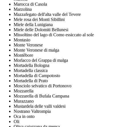
Marocca di Casola
Marzolina
Mazzafegato dell'alta valle del Tevere
Mele rosa dei Monti Sibillini
Miele della Lunigiana
Miele delle Dolomiti Bellunesi
Missoltino del lago di Como essiccato al sole
Montasio
Monte Veronese
Monte Veronese di malga
Montèbore
Morlacco del Grappa di malga
Mortadella Bologna
Mortadella classica
Mortadella di Campotosto
Mortadella di Prato
Mosciolo selvatico di Portonovo
Mozzarella
Mozzarella di Bufala Campana
Murazzano
Mustardela delle valli valdesi
Nostrano Valtrompia
Oca in onto
Oli
Oliva caiazzana da mensa