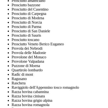
Prosciutto amatriciano
Prosciutto bazzone
Prosciutto del Casentino
Prosciutto di Carpegna
Prosciutto di Modena
Prosciutto di Norcia
Prosciutto di Parma
Prosciutto di San Daniele
Prosciutto di Sauris
Prosciutto toscano
Prosciutto Veneto Berico Euganeo
Provola dei Nebrodi
Provola delle Madonie
Provolone del Monaco
Provolone Valpadana
Puzzone di Moena
Quartirolo lombardo
Radìc di mont
Ragusano
Raschera
Raviggiolo dell'Appennino tosco romagnolo
Razza bovina cabannina
Razza bovina cinisara
Razza bovina grigio alpina
Razza bovina romagnola