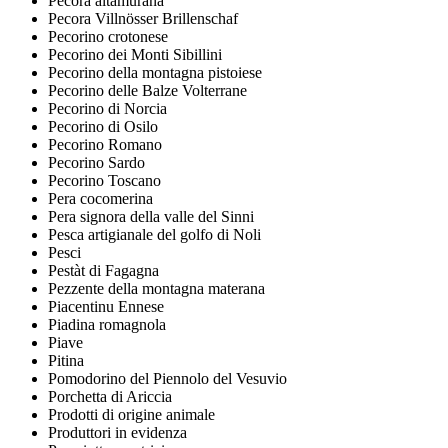
Pecora altamurana
Pecora Villnösser Brillenschaf
Pecorino crotonese
Pecorino dei Monti Sibillini
Pecorino della montagna pistoiese
Pecorino delle Balze Volterrane
Pecorino di Norcia
Pecorino di Osilo
Pecorino Romano
Pecorino Sardo
Pecorino Toscano
Pera cocomerina
Pera signora della valle del Sinni
Pesca artigianale del golfo di Noli
Pesci
Pestàt di Fagagna
Pezzente della montagna materana
Piacentinu Ennese
Piadina romagnola
Piave
Pitina
Pomodorino del Piennolo del Vesuvio
Porchetta di Ariccia
Prodotti di origine animale
Produttori in evidenza