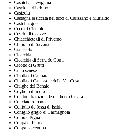
Casatella Trevigiana
Casciotta d'Urbino
Casizolu
Castagna essiccata nei tecci di Calizzano e Murialdo
Castelmagno
Cece di Cicerale
Cevrin di Coazze
Chiacchietegli di Priverno
Chinotto di Savona
Ciauscolo
Cicerchia
Cicerchia di Serra de Conti
Cicotto di Grutti
Cinta senese
Cipolla di Cannara
Cipolla di Cavasso e della Val Cosa
Ciuighe del Banale
Coglioni di mulo
Colatura tradizionale di alici di Cetara
Conciato romano
Coniglio da fossa di Ischia
Coniglio grigio di Carmagnola
Conio e Pigna
Coppa di Parma
Coppa piacentina