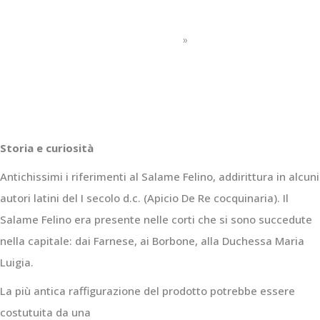
Salame Felino
Home
Carni lavorate
»
Salame Felino
Storia e curiosità
Antichissimi i riferimenti al Salame Felino, addirittura in alcuni
autori latini del I secolo d.c. (Apicio De Re cocquinaria). Il
Salame Felino era presente nelle corti che si sono succedute
nella capitale: dai Farnese, ai Borbone, alla Duchessa Maria
Luigia.
La più antica raffigurazione del prodotto potrebbe essere
costutuita da una